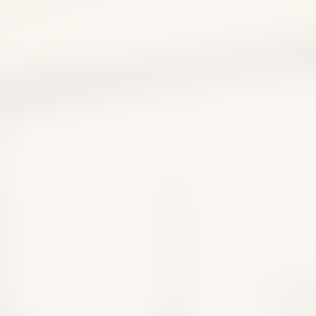
兵庫県医師会 総合司会
県医師会公衆衛生委員会 委
 中島敏雄 演題 「兵庫県に
る感染症対策について」
重症熱血小板減少症
(ＳＦＴＳ)の現状について～
県保健医療部次長兼疾病対策
尾文子先生 「話題の感
～治療からワクチン戦略まで
 東邦