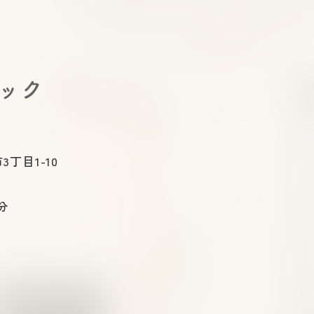
す。
催 
兵庫
員長
おけ
～
ニック
候群
兵庫
課長 圓
染症
3丁目1-10
～」
分