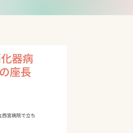
消化器病
の座長
立西宮病院で立ち