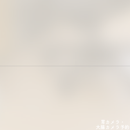
胃カメラ・
大腸カメラ​予約