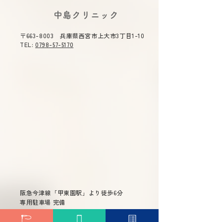
(火) 休診》
2026年夏期休診
​中島クリニック
月7日(金)～8月11日
診》ご不便をおか
〒663-8003 兵庫県西宮市上大市3丁目1-10
出口便秘(直腸型便秘)の治
す。 ご了承のほ
TEL:
0798-57-5170
願い申し上げます
し方｜いきんでも出ない
のはなぜ?正しい姿勢・呼
吸・薬の選び方を医師が
解説
阪急今津線「甲東園駅」より徒歩6分
専用駐車場 完備