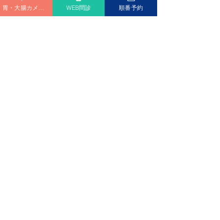
問診票ダウンロード
胃・大腸カメラ予約
WEB問診
順番予約
診療時間
Medical hours