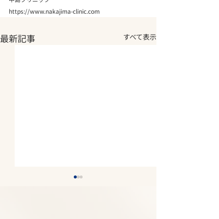
https://www.nakajima-clinic.com
最新記事
すべて表示
2026年夏期休
《8月7日(金)～