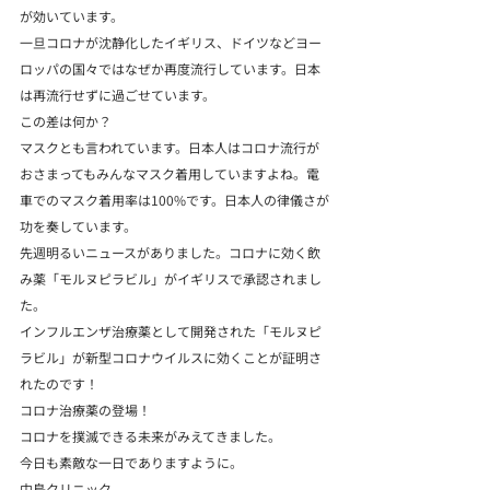
が効いています。
一旦コロナが沈静化したイギリス、ドイツなどヨー
ロッパの国々ではなぜか再度流行しています。日本
は再流行せずに過ごせています。
この差は何か？
マスクとも言われています。日本人はコロナ流行が
おさまってもみんなマスク着用していますよね。電
車でのマスク着用率は100%です。日本人の律儀さが
功を奏しています。
先週明るいニュースがありました。コロナに効く飲
み薬「モルヌピラビル」がイギリスで承認されまし
た。
インフルエンザ治療薬として開発された「モルヌピ
ラビル」が新型コロナウイルスに効くことが証明さ
れたのです！
コロナ治療薬の登場！

コロナを撲滅できる未来がみえてきました。
今日も素敵な一日でありますように。
中島クリニック
