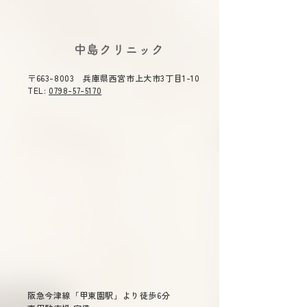
《8月7日(金)～8月11日
庫県医師 感染
(火) 休診》
講演会にて中島
2026年夏期休診について《8
令和８年度 感染
​中島クリニック
月7日(金)～8月11日(火) 休
時 令和８年５
合司会を務めま
診》ご不便をおかけ致しま
（木）１４：３０
〒663-8003 兵庫県西宮市上大市3丁目1-10
す。 ご了承のほどよろしくお
０ テーマ 「今
TEL:
0798-57-5170
願い申し上げます。
症」 主催 兵庫
総合司会 兵庫県
衛生委員会 委員
雄 演題 「兵庫県
染症対策について
～重症熱血
少症候群(ＳＦＴＳ
ついて～ 兵庫県
長兼疾病対策課長
先生 「話題の感染症～治療か
らワクチン戦略ま
阪急今津線「甲東園駅」より徒歩6分