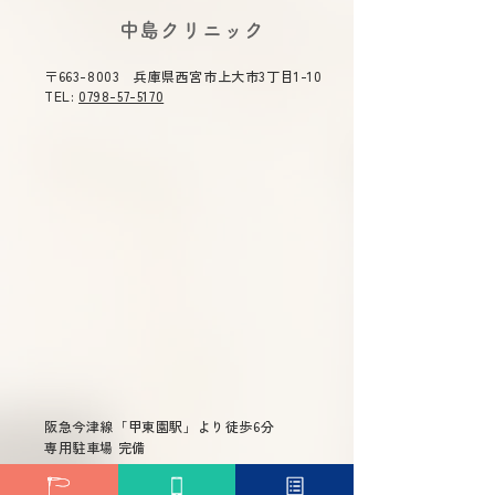
​中島クリニック
〒663-8003 兵庫県西宮市上大市3丁目1-10
ラジオ関西『みんなの健
ラジオ関西『み
TEL:
0798-57-5170
康相談』に院長が出演し
康相談』に院長
ました
ました
阪急今津線「甲東園駅」より徒歩6分
専用駐車場 完備