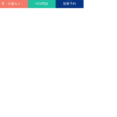
問診票ダウンロード
胃・大腸カメラ予約
WEB問診
順番予約
診療時間
Medical hours