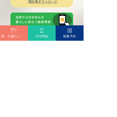
問診票ダウンロード
胃・大腸カメラ予約
WEB問診
順番予約
診療時間
Medical hours