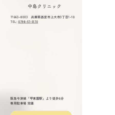
(火) 休診》
講演会にて中島
2026年夏期休診について《8
令和８年度 感染
​中島クリニック
月7日(金)～8月11日(火) 休
時 令和８年５
合司会を務めま
診》ご不便をおかけ致しま
（木）１４：３０
〒663-8003 兵庫県西宮市上大市3丁目1-10
す。 ご了承のほどよろしくお
０ テーマ 「今
TEL:
0798-57-5170
願い申し上げます。
症」 主催 兵庫
総合司会 兵庫県
衛生委員会 委員
雄 演題 「兵庫県
染症対策について
～重症熱血
少症候群(ＳＦＴＳ
ついて～ 兵庫県
長兼疾病対策課長
先生 「話題の感染症～治療か
らワクチン戦略ま
阪急今津線「甲東園駅」より徒歩6分
専用駐車場 完備