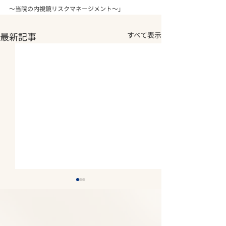
～当院の内視鏡リスクマネージメント～」
最新記事
すべて表示
2026年夏期休診について
2026年5月14
《8月7日(金)～8月11日
庫県医師 感染