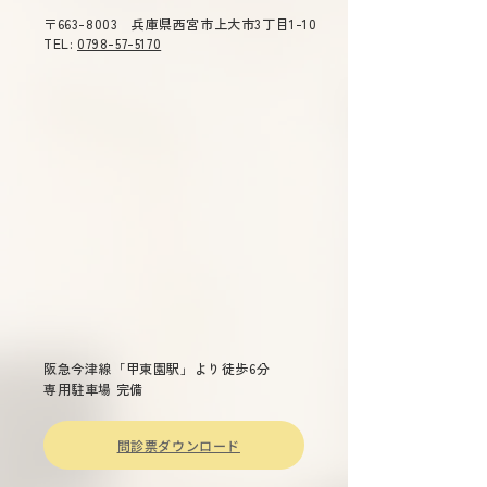
診》ご不便をおかけ致しま
（木）１４：３０
〒663-8003 兵庫県西宮市上大市3丁目1-10
す。 ご了承のほどよろしくお
０ テーマ 「今
TEL:
0798-57-5170
願い申し上げます。
症」 主催 兵庫
総合司会 兵庫県
衛生委員会 委員
雄 演題 「兵庫県
染症対策について
～重症熱血
少症候群(ＳＦＴＳ
ついて～ 兵庫県
長兼疾病対策課長
先生 「話題の感染症～治療か
らワクチン戦略ま
阪急今津線「甲東園駅」より徒歩6分
専用駐車場 完備
問診票ダウンロード