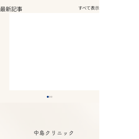
最新記事
すべて表示
2026年夏期休診について
2026年5月14
《8月7日(金)～8月11日
庫県医師 感染
(火) 休診》
講演会にて中島
2026年夏期休診について《8
令和８年度 感染
​中島クリニック
月7日(金)～8月11日(火) 休
時 令和８年５
合司会を務めま