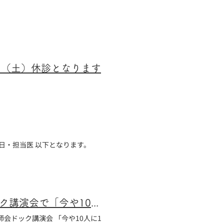
8日（土）休診となります
日・担当医 以下となります。
西宮市中島クリニック院長、第18回西宮市医師会ドック講演会で「今や10人に1人 CKD（慢性腎臓病）を知る」を講演いたします