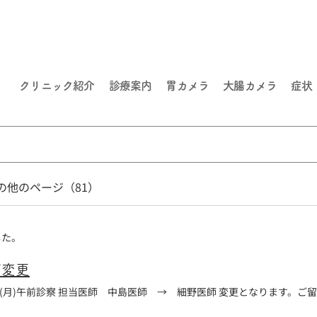
クリニック紹介
診療案内
胃カメラ
大腸カメラ
症状
の他のページ（81）
した。
師変更
月2日(月)午前診察 担当医師 中島医師 → 細野医師 変更となります。ご