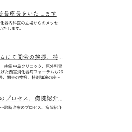
ニック院長座長をいたします
に対する消化器内科医の立場からのメッセー
いたします。
中島クリニック院長 第26回 西宮消化器病フォーラムにて開会の挨拶、特別講演の座長をいたします
医会 共催 中島クリニック、原外科胃
げた西宮消化器病フォーラムも26
Next Lecture Meeting in 西宮にて「消化器コモンディーズ10症例～診断治療のプロセス、病院紹介のタイミング～」講演いたします