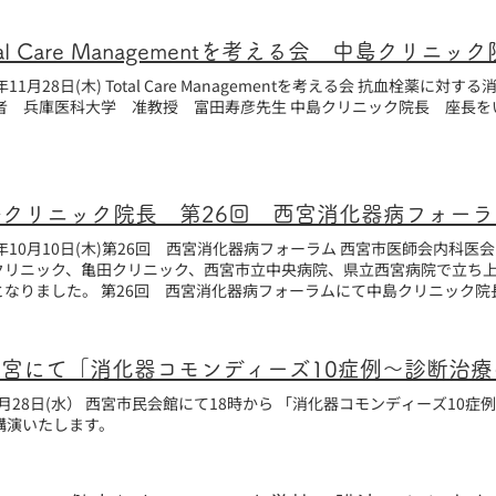
tal Care Managementを考える会 中島クリ
9年11月28日(木) Total Care Managementを考える会 抗血栓薬
演者 兵庫医科大学 准教授 富田寿彦先生 中島クリニック院長 座長を
9年10月10日(木)第26回 西宮消化器病フォーラム 西宮市医師会内科
クリニック、亀田クリニック、西宮市立中央病院、県立西宮病院で立ち上
西宮消化器病フォーラムにて中島クリニック院長、開会の挨拶、特別講演の座長
たします。
講演いたします。