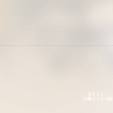
胃カメラ・
大腸カメラ​予約