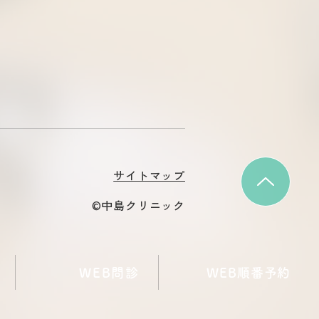
サイトマップ
©中島クリニック
WEB問診
WEB順番予約