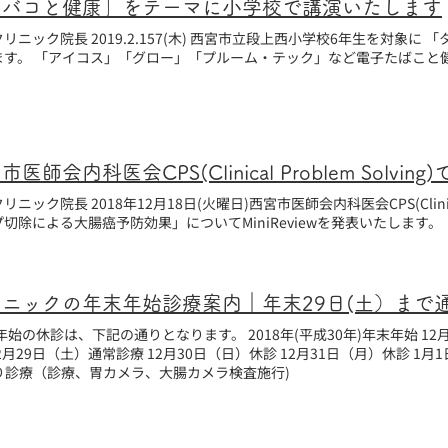
タバコと健康」をテーマに小学校で講演いたします
リニック院長 2019.2.157(木) 西宮市立段上西小学校6年生を対象に
ます。 「アイコス」「グロー」「プルーム・テック」など電子たばこと
。
リニック院長 2018年12月18日(火曜日)西宮市医師会内科医会CPS(Clinical 
切除による大腸癌予防効果」についてMiniReviewを発表いたします。
末年始の休診は、下記の通りとなります。 2018年(平成30年)年末年始 1
1日（月）休診 1月1日（火）休診 1月2日（水）休診 1
（金）通常通り診療（診療、胃カメラ、大腸カメラ検査施行)