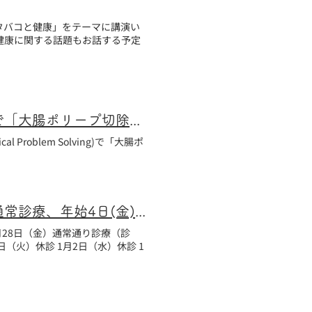
 「タバコと健康」をテーマに講演い
健康に関する話題もお話する予定
西宮市医師会内科医会CPS(Clinical Problem Solving)で「大腸ポリープ切除による大腸癌予防効果」についてMiniReviewを発表
Problem Solving)で「大腸ポ
2018年(平成30年)中島クリニックの年末年始診療案内｜年末29日(土）まで通常診療、年始4日(金)から通常診療です。
2月28日（金）通常通り診療（診