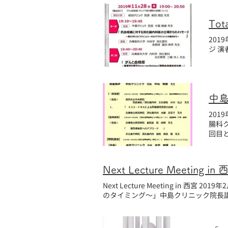
To
201
ジ 
201
腸科
回目となりました。 第26回 
をい
Next Lecture Meeting in 西宮 2019年2月28日(水） 西宮市民会館にて18時から 「消化器コモンディーズ10症例～診断治療のプロセス、病院紹介
のタイミング～」中島クリニック院長