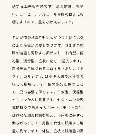
勤する工夫も有効です。高脂肪食、香辛
料、コーヒー、アルコールも腸の動きに影
響しますので、量をひかえましょう。
生活習慣の改善でも症状がつづく時には薬
による治療が必要となります。さまざまな
腸の機能を調節する薬があり、下痢型、便
秘型、混合型、症状に応じて選択します。
高分子重合体であるコロネル（ポリカルボ
フィルカルシウム)は小腸大腸で水分を吸
収して膨張します。便の水分を保つこと
で、便の容積を保ちます。下痢型、便秘型
ともにつかわれる薬です。セロトニン受容
体拮抗薬であるイリボー（ラモセトロン)
は過敏な腸管蠕動を抑え、下痢を改善する
働きがあります。男性と女性で服用する用
量が異なります。体格、症状で服用量の調