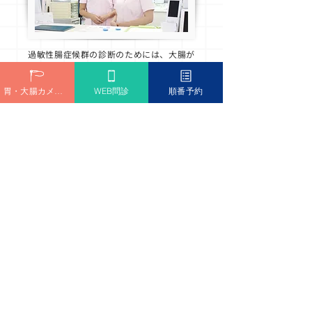
過敏性腸症候群の診断のためには、大腸が
んなどの悪性の病気や潰瘍性大腸炎などの
炎症性腸疾患が「隠れていない」ことを確
胃・大腸カメラ予約
WEB問診
順番予約
認することが大切です。
過敏性腸症候群だろうと自己判断する前
に、大腸カメラでこれらの病気が隠れてい
ないことを確認することが大切です。
特にこれらの病気が疑われるような、体重
減少、発熱、血便などがある場合には主治
医の先生に必ず伝えてください。
その他、甲状腺ホルモン亢進症でも甲状腺
ホルモン低下症でも便通に影響をきたしま
す。
糖尿病からの神経障害でも腸の動きに影響
がることがあります。肝臓の病気、腎臓の
病気でも腸の動きに影響がでることがあり