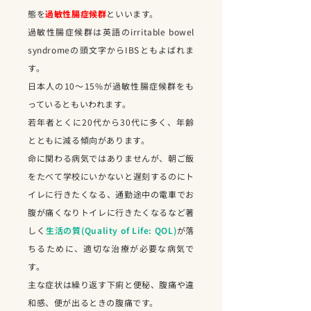
態を
過敏性腸症候群
といいます。
過敏性腸症候群は英語のirritable bowel
syndromeの頭文字からIBSともよばれま
す。
日本人の10～15%が過敏性腸症候群をも
っているともいわれます。
若年者とくに20代から30代に多く、年齢
とともに減る傾向があります。
命に関わる病気ではありませんが、朝ご飯
をたべて学校にいかないと遅刻するのにト
イレに行きたくなる、通勤途中の電車でお
腹が痛くなりトイレに行きたくなるなど著
しく
生活の質(Quality of Life: QOL)
が落
ちるために、適切な治療が必要な病気で
す。
主な症状は繰り返す下痢と便秘、腹痛や違
和感、便が出るときの腹痛です。