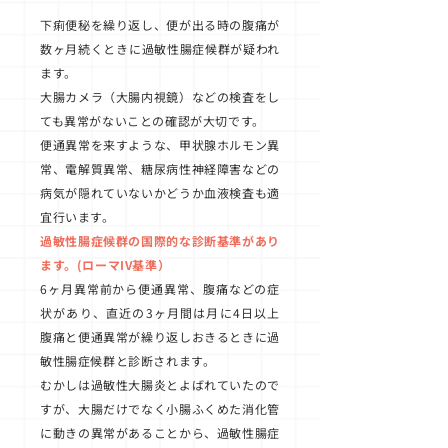
下痢便秘を繰り返し、便が出る時の腹痛が
数ヶ月続くときに過敏性腸症候群が疑われ
ます。
大腸カメラ（大腸内視鏡）などの検査をし
ても異常がないことの確認が大切です。
便通異常を来すような、甲状腺ホルモン異
常、電解質異常、糖尿病性神経障害などの
病気が隠れていないかどうか血液検査も適
宜行います。
過敏性腸症候群の国際的な診断基準があり
ます。(ローマIV基準）
6ヶ月異常前から便通異常、腹痛などの症
状があり、直近の3ヶ月間は月に4日以上
腹痛と便通異常が繰り返しおきるときに過
敏性腸症候群と診断されます。
むかしは過敏性大腸炎とよばれていたので
すが、大腸だけでなく小腸ふくめた消化管
に動きの異常があることから、過敏性腸症