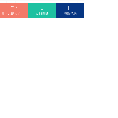
胃・大腸カメラ予約
WEB問診
順番予約
潰瘍性大腸炎の注意点
ストレスは潰瘍性大腸炎を誘発します。こ
こでいうストレスとは、体の疲労である身
体疲労（肉体疲労）と、人間関係や環境な
どによる心理的ストレスを意味します。
重労働や過労、寝不足が続いている方、仕
事や職場の人間関係などでストレスを抱え
ている方は、注意が必要です。潰瘍性大腸
炎を患うリスク、症状が悪化するリスクを
高めます。ストレスを感じたら、ゆっくり
と休む習慣をつけ、ストレスを抱え込まな
いように心がけましょう。