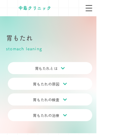
​中島クリニック
胃もたれ
stomach leaning
胃もたれとは
胃もたれの原因
胃もたれの検査
胃もたれの治療