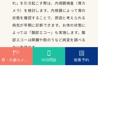
れ」を引き起こす際は、内視鏡検査（胃カ
メラ）を検討します。内視鏡によって胃の
状態を確認することで、原因と考えられる
病気が早期に診断できます。お体の状態に
よっては「腹部エコー」も実施します。腹
部エコーは膵臓や胆のうなど病変を調べる
のに有効です。
胃・大腸カメラ予約
WEB問診
順番予約
検査結果に合わせて治療を行いますが、治
療法は薬剤による薬物療法が中心となりま
す。引き続き、食生活や悪習慣の見直しを
はかり、継続的に生活リズムを整えていく
と、早期に症状改善ができる傾向にありま
す。