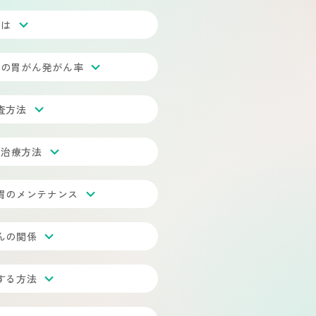
とは
間の胃がん発がん率
査方法
・治療方法
胃のメンテナンス
んの関係
する方法