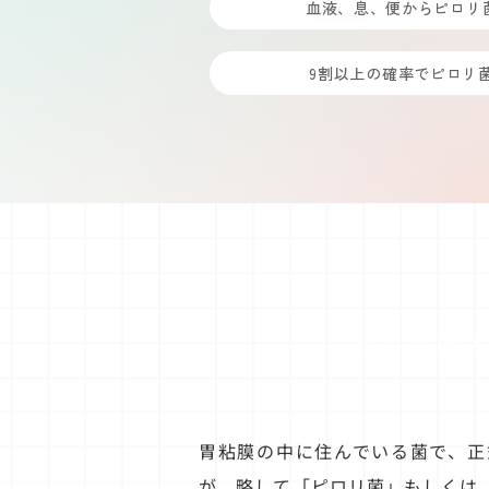
血液、息、便からピロリ
9割以上の確率でピロリ
ピロリ菌
胃粘膜の中に住んでいる菌で、正
が、略して「ピロリ菌」もしくは