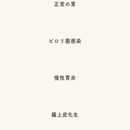
正常の胃
ピロリ菌感染
慢性胃炎
腸上皮化生