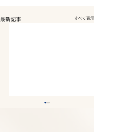
最新記事
すべて表示
2026年夏期休診について
2026年5月14
《8月7日(金)～8月11日
庫県医師 感染
(火) 休診》
講演会にて中島