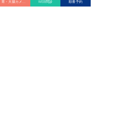
胃・大腸カメラ予約
WEB問診
順番予約
診療時間
Medical hours
外来診療担当医一覧