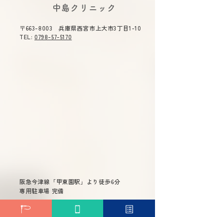
2026年夏期休診について《8
令和８年度 感染
​中島クリニック
月7日(金)～8月11日(火) 休
時 令和８年５
合司会を務めま
診》ご不便をおかけ致しま
（木）１４：３０
〒663-8003 兵庫県西宮市上大市3丁目1-10
す。 ご了承のほどよろしくお
０ テーマ 「今
TEL:
0798-57-5170
願い申し上げます。
症」 主催 兵庫
総合司会 兵庫県
衛生委員会 委員
雄 演題 「兵庫県
染症対策について
～重症熱血
少症候群(ＳＦＴＳ
ついて～ 兵庫県
長兼疾病対策課長
先生 「話題の感染症～治療か
らワクチン戦略ま
阪急今津線「甲東園駅」より徒歩6分
専用駐車場 完備
問診票ダウンロード