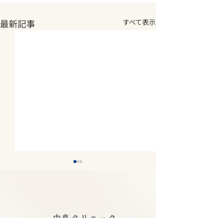
最新記事
すべて表示
2026年夏期休診について
2026年5月14
《8月7日(金)～8月11日
庫県医師 感染
(火) 休診》
講演会にて中島
2026年夏期休診について《8
令和８年度 感染