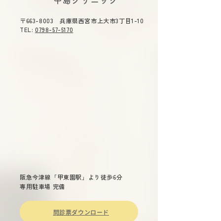
​中島クリニック
月7日(金)～8月11日(火) 休
時 令和８年５
合司会を務めま
診》ご不便をおかけ致しま
（木）１４：３０
〒663-8003 兵庫県西宮市上大市3丁目1-10
す。 ご了承のほどよろしくお
０ テーマ 「今
TEL:
0798-57-5170
願い申し上げます。
症」 主催 兵庫
総合司会 兵庫県
衛生委員会 委員
雄 演題 「兵庫県
染症対策について
～重症熱血
少症候群(ＳＦＴＳ
ついて～ 兵庫県
長兼疾病対策課長
先生 「話題の感染症～治療か
らワクチン戦略ま
阪急今津線「甲東園駅」より徒歩6分
専用駐車場 完備
問診票ダウンロード