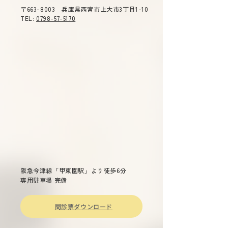
診》ご不便をおかけ致しま
（木）１４：３０
〒663-8003 兵庫県西宮市上大市3丁目1-10
す。 ご了承のほどよろしくお
０ テーマ 「今
TEL:
0798-57-5170
願い申し上げます。
症」 主催 兵庫
総合司会 兵庫県
衛生委員会 委員
雄 演題 「兵庫県
染症対策について
～重症熱血
少症候群(ＳＦＴＳ
ついて～ 兵庫県
長兼疾病対策課長
先生 「話題の感染症～治療か
らワクチン戦略ま
阪急今津線「甲東園駅」より徒歩6分
専用駐車場 完備
問診票ダウンロード