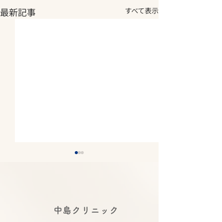
最新記事
すべて表示
2026年夏期休診について
2026年5月14
《8月7日(金)～8月11日
庫県医師 感染
(火) 休診》
講演会にて中島
2026年夏期休診について《8
令和８年度 感染
​中島クリニック
月7日(金)～8月11日(火) 休
時 令和８年５
合司会を務めま