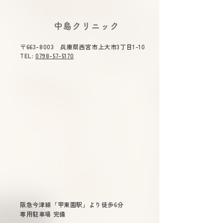
(火) 休診》
講演会にて中島
2026年夏期休診について《8
令和８年度 感染
​中島クリニック
月7日(金)～8月11日(火) 休
時 令和８年５
合司会を務めま
診》ご不便をおかけ致しま
（木）１４：３０
〒663-8003 兵庫県西宮市上大市3丁目1-10
す。 ご了承のほどよろしくお
０ テーマ 「今
TEL:
0798-57-5170
願い申し上げます。
症」 主催 兵庫
総合司会 兵庫県
衛生委員会 委員
雄 演題 「兵庫県
染症対策について
～重症熱血
少症候群(ＳＦＴＳ
ついて～ 兵庫県
長兼疾病対策課長
先生 「話題の感染症～治療か
らワクチン戦略ま
阪急今津線「甲東園駅」より徒歩6分
専用駐車場 完備