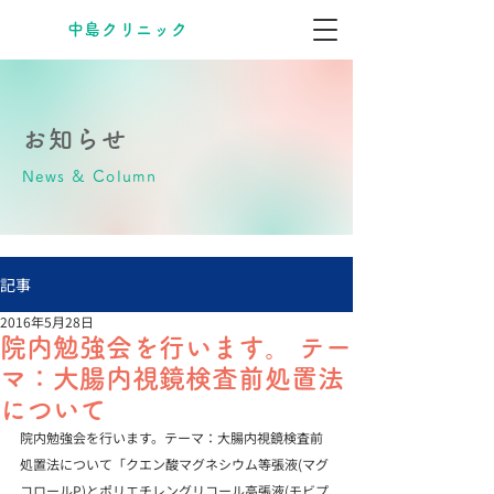
​中島クリニック
お知らせ
News & Column
記事
2016年5月28日
院内勉強会を行います。 テー
マ：大腸内視鏡検査前処置法
について
院内勉強会を行います。テーマ：大腸内視鏡検査前
処置法について「クエン酸マグネシウム等張液(マグ
コロールP)とポリエチレングリコール高張液(モビプ