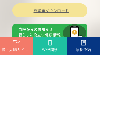
問診票ダウンロード
胃・大腸カメラ予約
WEB問診
順番予約
診療時間
Medical hours