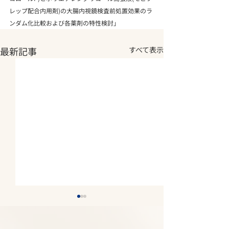
レップ配合内用剤)の大腸内視鏡検査前処置効果のラ
ンダム化比較および各薬剤の特性検討」
最新記事
すべて表示
2026年夏期休診について
2026年5月14
《8月7日(金)～8月11日
庫県医師 感染