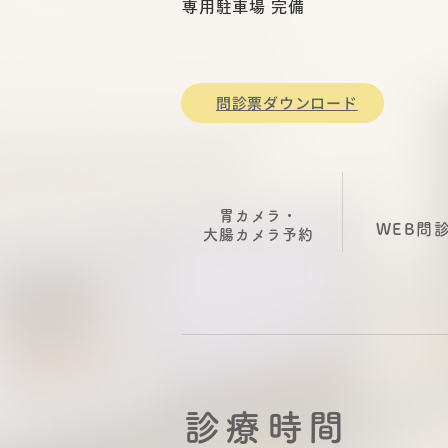
専用駐車場 完備
問診票ダウンロード
胃カメラ・
WEB問
大腸カメラ
​予約
診療時間