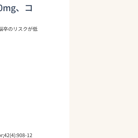
0mg、コ
で脳卒のリスクが低
r;42(4):908-12