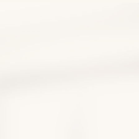
性食道炎は自力で治せ
薬に頼りすぎない改善法
療薬を医師が解説