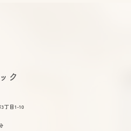
下剤のラクな飲み方｜大腸カ
逆流
メラ前に知っておきたいコツ
る？
と治
ニック
3丁目1-10
分