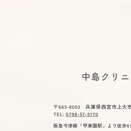
出口便秘(直腸型便秘)の治し
方｜いきんでも出ないのはな
ぜ?正しい姿勢・呼吸・薬の
選び方を医師が解説
​中島クリ
〒663-8003 兵庫県西宮市上大市
TEL:
0798-57-5170
阪急今津線「甲東園駅」より徒歩6