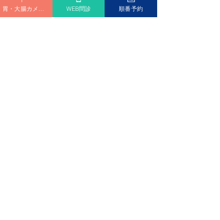
ついて～ 兵庫県
胃・大腸カメラ予約
WEB問診
順番予約
長兼疾病対策課長
先生 「話題の感染症～治療か
らワクチン戦略ま
阪急今津線「甲東園駅」より徒歩6分
専用駐車場 完備
問診票ダウンロード
診療時間
Medical hours