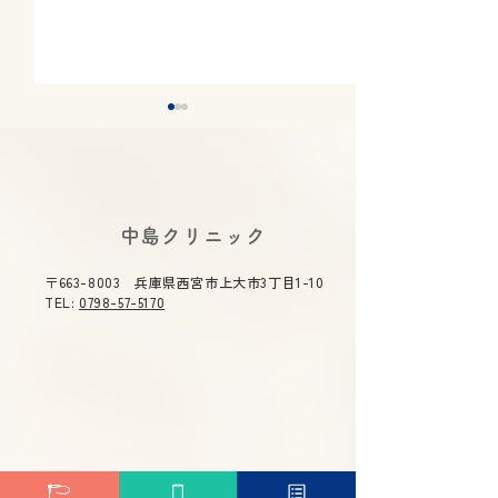
2026年夏期休診について
2026年5月14
《8月7日(金)～8月11日
庫県医師 感染
(火) 休診》
講演会にて中島
2026年夏期休診について《8
令和８年度 感染
​中島クリニック
月7日(金)～8月11日(火) 休
時 令和８年５
合司会を務めま
診》ご不便をおかけ致しま
（木）１４：３０
〒663-8003 兵庫県西宮市上大市3丁目1-10
す。 ご了承のほどよろしくお
０ テーマ 「今
TEL:
0798-57-5170
願い申し上げます。
症」 主催 兵庫
総合司会 兵庫県
衛生委員会 委員
雄 演題 「兵庫県
染症対策について
～重症熱血
少症候群(ＳＦＴＳ