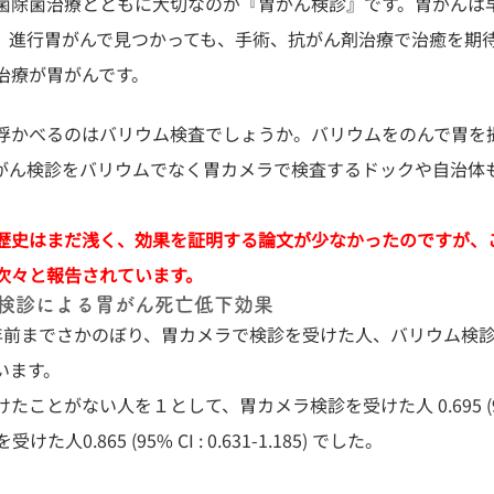
菌除菌治療とともに大切なのが『胃がん検診』です。胃がんは
。進行胃がんで見つかっても、手術、抗がん剤治療で治癒を期
治療が胃がんです。
浮かべるのはバリウム検査でしょうか。バリウムをのんで胃を
がん検診をバリウムでなく胃カメラで検査するドックや自治体
歴史はまだ浅く、効果を証明する論文が少なかったのですが、
次々と報告されています。
検診による胃がん死亡低下効果
年前までさかのぼり、胃カメラで検診を受けた人、バリウム検
います。
とがない人を１として、胃カメラ検診を受けた人 0.695 (95% C
けた人0.865 (95% CI : 0.631-1.185) でした。