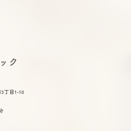
下剤のラクな飲み方｜大腸カ
逆流
メラ前に知っておきたいコツ
る？
と治
ニック
3丁目1-10
分