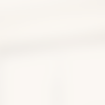
性食道炎は自力で治せ
薬に頼りすぎない改善法
療薬を医師が解説