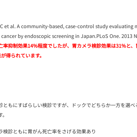
C et al. A community-based, case-control study evaluating m
c cancer by endoscopic screening in Japan.PLoS One. 2013 N
亡率抑制効果14%程度でしたが、胃カメラ検診効果は31%と
果が得られています。
診ともにすばらしい検診ですが、ドックでどちらか一方を選べ
す。
ラ検診ともに胃がん死亡率をさげる効果あり
