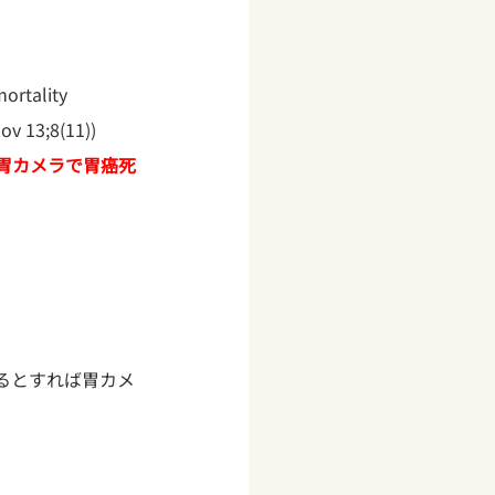
ortality 
ov 13;8(11))
、胃カメラで胃癌死
るとすれば胃カメ