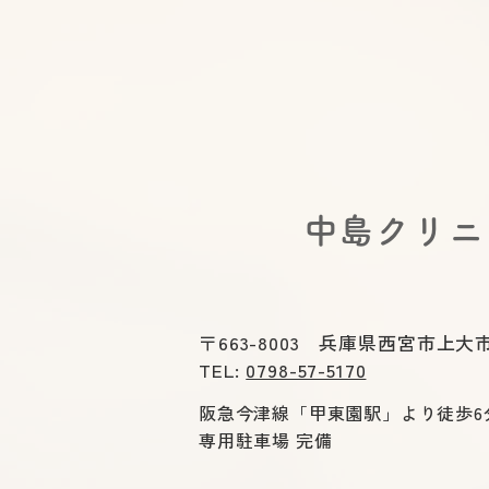
出口便秘(直腸型便秘)の治し
方｜いきんでも出ないのはな
ぜ?正しい姿勢・呼吸・薬の
選び方を医師が解説
​中島クリ
〒663-8003 兵庫県西宮市上大市
TEL:
0798-57-5170
阪急今津線「甲東園駅」より徒歩6
専用駐車場 完備