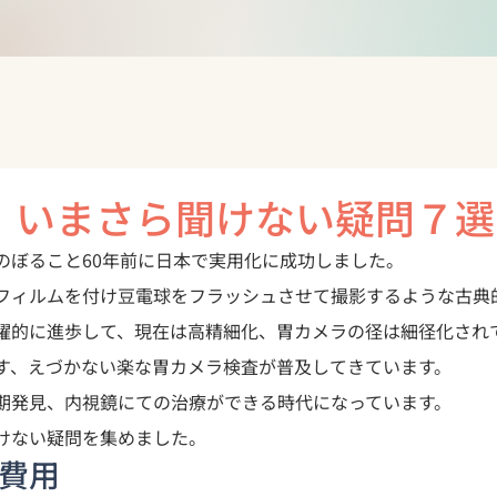
 いまさら聞けない疑問７選
のぼること60年前に日本で実用化に成功しました。

フィルムを付け豆電球をフラッシュさせて撮影するような古典
躍的に進歩して、現在は高精細化、胃カメラの径は細径化され
す、えづかない楽な胃カメラ検査が普及してきています。
期発見、内視鏡にての治療ができる時代になっています。
けない疑問を集めました。
の費用