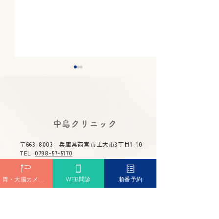
​中島クリニック
〒663-8003 兵庫県西宮市上大市3丁目1-10
下剤のラクな飲み方｜大
逆流性食道炎は
TEL:
0798-57-5170
腸カメラ前に知っておき
せる？薬に頼り
胃・大腸カメラ予約
WEB問診
順番予約
たいコツ
改善法と治療薬
解説