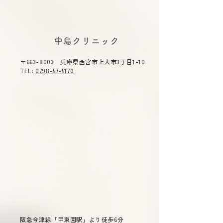
《8月7日(金)～
(火) 休診》
2026年夏期休診
​中島クリニック
月7日(金)～8月11日
診》ご不便をおか
〒663-8003 兵庫県西宮市上大市3丁目1-10
出口便秘(直腸型便秘)の治
す。 ご了承のほ
TEL:
0798-57-5170
願い申し上げます
し方｜いきんでも出ない
のはなぜ?正しい姿勢・呼
吸・薬の選び方を医師が
解説
阪急今津線「甲東園駅」より徒歩6分