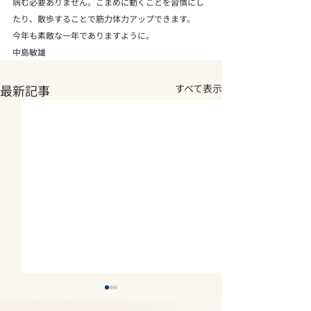
病む必要ありません。こまめに動くことを習慣にし
たり、散歩することで筋力体力アップできます。
今年も素敵な一年でありますように。

中島敏雄
最新記事
すべて表示
2026年夏期休