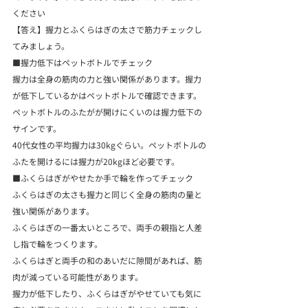
ください
【答え】握力とふくらはぎの太さで筋力チェックし
てみましょう。
■握力低下はペットボトルでチェック
握力は全身の筋肉の力と強い関係があります。握力
が低下しているかはペットボトルで確認できます。
ペットボトルのふたがが開けにくいのは握力低下の
サインです。
40代女性の平均握力は30kgぐらい。ペットボトルの
ふたを開けるには握力が20kgほど必要です。
■ふくらはぎがやせたか手で輪を作ってチェック
ふくらはぎの太さも握力と同じく全身の筋肉の量と
強い関係があります。

ふくらはぎの一番太いところで、両手の親指と人差
し指で輪をつくります。
ふくらはぎと両手の和のあいだに隙間があれば、筋
肉が減っている可能性があります。
握力が低下したり、ふくらはぎがやせていても気に