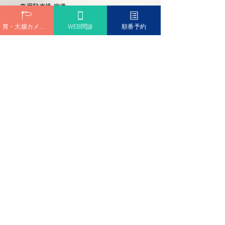
専用駐車場 完備
胃・大腸カメラ予約
WEB問診
順番予約
問診票ダウンロード
診療時間
Medical hours