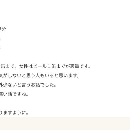
半分
本
本
2缶まで、女性はビール１缶までが適量です。

気がしないと思う人もいると思います。
外少ないと言うお話でした。

痛い話ですね。
りますように。