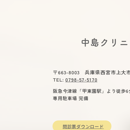
出口便秘(直腸型便秘)の治し
方｜いきんでも出ないのはな
ぜ?正しい姿勢・呼吸・薬の
選び方を医師が解説
​中島クリ
〒663-8003 兵庫県西宮市上大市
TEL:
0798-57-5170
阪急今津線「甲東園駅」より徒歩6
専用駐車場 完備
問診票ダウンロード