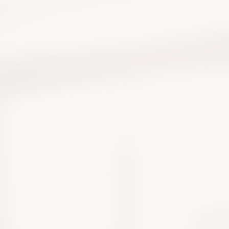
性食道炎は自力で治せ
薬に頼りすぎない改善法
療薬を医師が解説