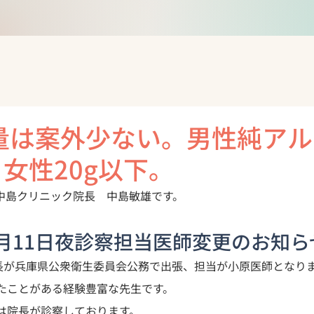
量は案外少ない。男性純アル
、女性20g以下。
中島クリニック院長　中島敏雄です。
月11日夜診察担当医師変更のお知ら
院長が兵庫県公衆衛生委員会公務で出張、担当が小原医師となり
たことがある経験豊富な先生です。
は院長が診察しております。