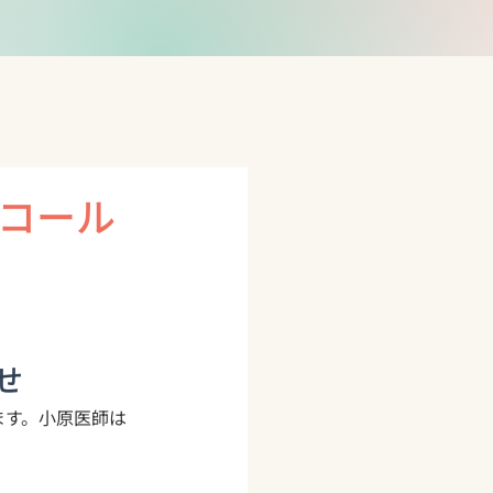
コール
せ
ます。小原医師は