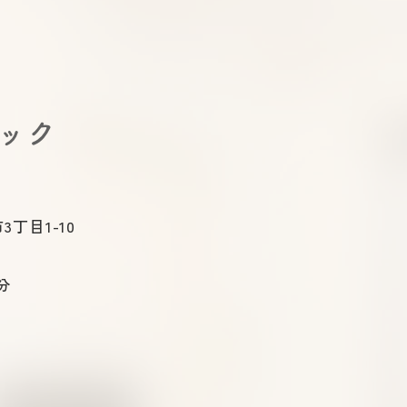
下剤のラクな飲み方｜大腸カ
逆流
メラ前に知っておきたいコツ
る？
と治
ニック
3丁目1-10
分