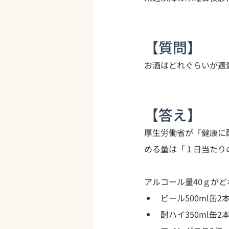
【質問】
お酒はどれぐらいが適
【答え】
厚生労働省が「健康に
める量は「１日当たり
アルコール量40ｇが
ビール500ml缶2
酎ハイ350ml缶2