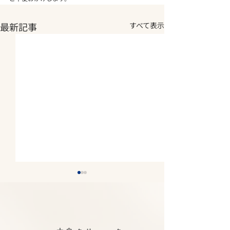
最新記事
すべて表示
2026年夏期休診について
2026年5月14
《8月7日(金)～8月11日
庫県医師 感染
(火) 休診》
講演会にて中島
2026年夏期休診について《8
令和８年度 感染