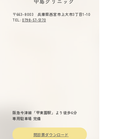
​中島クリニック
月7日(金)～8月11日(火) 休
時 令和８年５
合司会を務めま
診》ご不便をおかけ致しま
（木）１４：３０
〒663-8003 兵庫県西宮市上大市3丁目1-10
す。 ご了承のほどよろしくお
０ テーマ 「今
TEL:
0798-57-5170
願い申し上げます。
症」 主催 兵庫
総合司会 兵庫県
衛生委員会 委員
雄 演題 「兵庫県
染症対策について
～重症熱血
少症候群(ＳＦＴＳ
ついて～ 兵庫県
長兼疾病対策課長
先生 「話題の感染症～治療か
らワクチン戦略ま
阪急今津線「甲東園駅」より徒歩6分
専用駐車場 完備
問診票ダウンロード