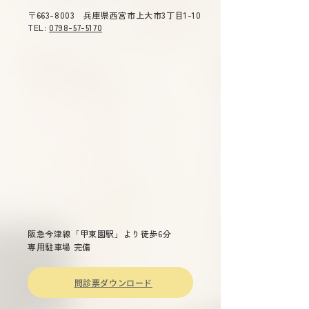
診》ご不便をおかけ致しま
（木）１４：３０
〒663-8003 兵庫県西宮市上大市3丁目1-10
す。 ご了承のほどよろしくお
０ テーマ 「今
TEL:
0798-57-5170
願い申し上げます。
症」 主催 兵庫
総合司会 兵庫県
衛生委員会 委員
雄 演題 「兵庫県
染症対策について
～重症熱血
少症候群(ＳＦＴＳ
ついて～ 兵庫県
長兼疾病対策課長
先生 「話題の感染症～治療か
らワクチン戦略ま
阪急今津線「甲東園駅」より徒歩6分
専用駐車場 完備
問診票ダウンロード