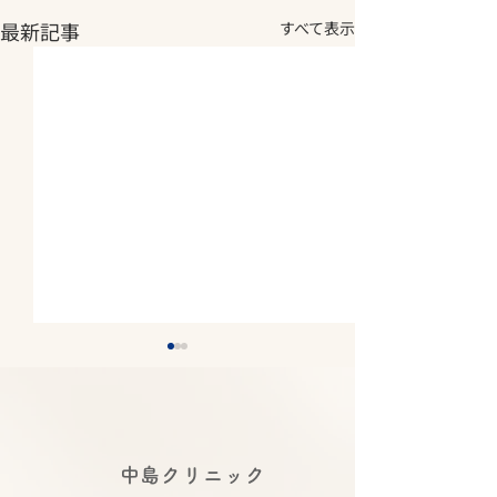
最新記事
すべて表示
2026年夏期休診について
2026年5月14
《8月7日(金)～8月11日
庫県医師 感染
(火) 休診》
講演会にて中島
2026年夏期休診について《8
令和８年度 感染
​中島クリニック
月7日(金)～8月11日(火) 休
時 令和８年５
合司会を務めま