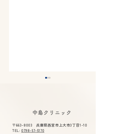
2026年夏期休診について
2026年5月14
《8月7日(金)～8月11日
庫県医師 感染
(火) 休診》
講演会にて中島
2026年夏期休診について《8
令和８年度 感染
​中島クリニック
月7日(金)～8月11日(火) 休
時 令和８年５
合司会を務めま
診》ご不便をおかけ致しま
（木）１４：３０
〒663-8003 兵庫県西宮市上大市3丁目1-10
す。 ご了承のほどよろしくお
０ テーマ 「今
TEL:
0798-57-5170