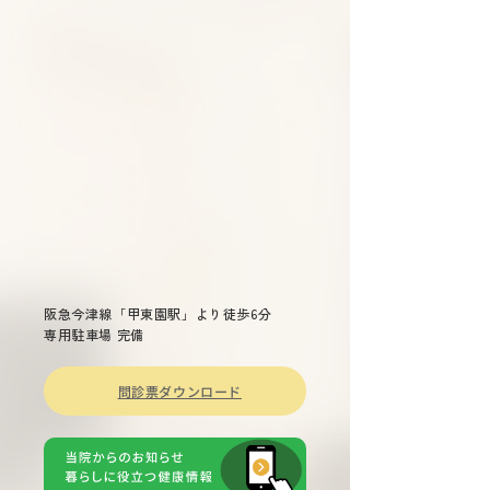
願い申し上げます。
症」 主催 兵庫
総合司会 兵庫県
衛生委員会 委員
雄 演題 「兵庫県
染症対策について
～重症熱血
少症候群(ＳＦＴＳ
ついて～ 兵庫県
長兼疾病対策課長
先生 「話題の感染症～治療か
らワクチン戦略ま
阪急今津線「甲東園駅」より徒歩6分
専用駐車場 完備
問診票ダウンロード