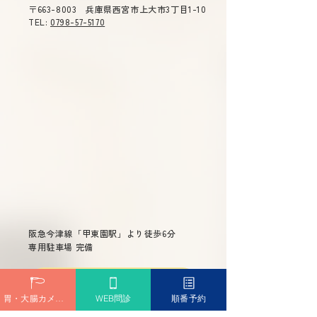
〒663-8003 兵庫県西宮市上大市3丁目1-10
ラジオ関西『みんなの健
ラジオ関西『み
TEL:
0798-57-5170
康相談』に院長が出演し
康相談』に院長
ました
ました
阪急今津線「甲東園駅」より徒歩6分
専用駐車場 完備
問診票ダウンロード
胃・大腸カメラ予約
WEB問診
順番予約