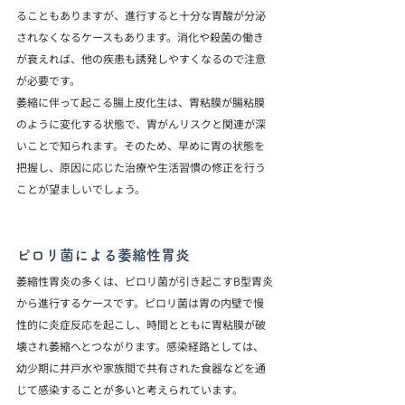
ることもありますが、進行すると十分な胃酸が分泌
されなくなるケースもあります。消化や殺菌の働き
が衰えれば、他の疾患も誘発しやすくなるので注意
が必要です。
萎縮に伴って起こる腸上皮化生は、胃粘膜が腸粘膜
のように変化する状態で、胃がんリスクと関連が深
いことで知られます。そのため、早めに胃の状態を
把握し、原因に応じた治療や生活習慣の修正を行う
ことが望ましいでしょう。
ピロリ菌による萎縮性胃炎
萎縮性胃炎の多くは、ピロリ菌が引き起こすB型胃炎
から進行するケースです。ピロリ菌は胃の内壁で慢
性的に炎症反応を起こし、時間とともに胃粘膜が破
壊され萎縮へとつながります。感染経路としては、
幼少期に井戸水や家族間で共有された食器などを通
じて感染することが多いと考えられています。