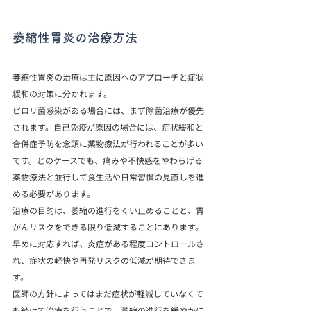
萎縮性胃炎の治療方法
萎縮性胃炎の治療は主に原因へのアプローチと症状
緩和の対策に分かれます。
ピロリ菌感染がある場合には、まず除菌治療が優先
されます。自己免疫が原因の場合には、症状緩和と
合併症予防を念頭に薬物療法が行われることが多い
です。どのケースでも、痛みや不快感をやわらげる
薬物療法と並行して食生活や日常習慣の見直しを進
める必要があります。
治療の目的は、萎縮の進行をくい止めることと、胃
がんリスクをできる限り低減することにあります。
早めに対応すれば、炎症がある程度コントロールさ
れ、症状の軽快や再発リスクの低減が期待できま
す。
医師の方針によってはまだ症状が軽減していなくて
も続けて治療を行うことで、萎縮の進行を緩やかに