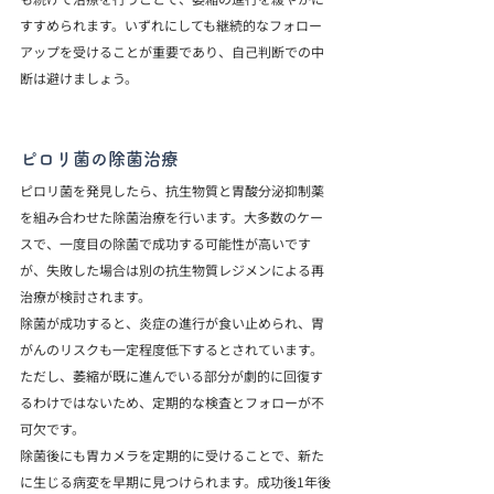
すすめられます。いずれにしても継続的なフォロー
アップを受けることが重要であり、自己判断での中
断は避けましょう。
ピロリ菌の除菌治療
ピロリ菌を発見したら、抗生物質と胃酸分泌抑制薬
を組み合わせた除菌治療を行います。大多数のケー
スで、一度目の除菌で成功する可能性が高いです
が、失敗した場合は別の抗生物質レジメンによる再
治療が検討されます。
除菌が成功すると、炎症の進行が食い止められ、胃
がんのリスクも一定程度低下するとされています。
ただし、萎縮が既に進んでいる部分が劇的に回復す
るわけではないため、定期的な検査とフォローが不
可欠です。
除菌後にも胃カメラを定期的に受けることで、新た
に生じる病変を早期に見つけられます。成功後1年後