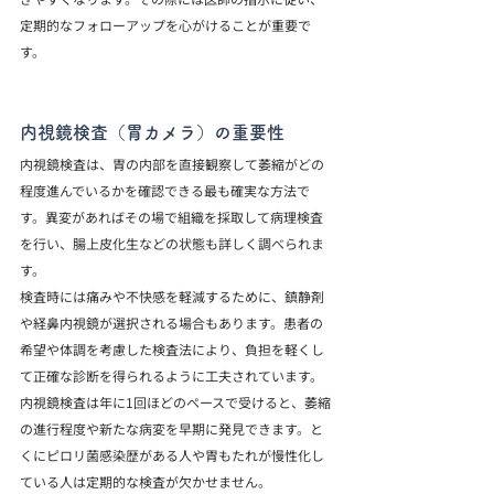
定期的なフォローアップを心がけることが重要で
す。
内視鏡検査（胃カメラ）の重要性
内視鏡検査は、胃の内部を直接観察して萎縮がどの
程度進んでいるかを確認できる最も確実な方法で
す。異変があればその場で組織を採取して病理検査
を行い、腸上皮化生などの状態も詳しく調べられま
す。
検査時には痛みや不快感を軽減するために、鎮静剤
や経鼻内視鏡が選択される場合もあります。患者の
希望や体調を考慮した検査法により、負担を軽くし
て正確な診断を得られるように工夫されています。
内視鏡検査は年に1回ほどのペースで受けると、萎縮
の進行程度や新たな病変を早期に発見できます。と
くにピロリ菌感染歴がある人や胃もたれが慢性化し
ている人は定期的な検査が欠かせません。