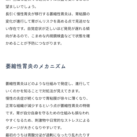
望ましいでしょう。
長引く慢性胃炎が移行する萎縮性胃炎は、胃粘膜の
変化が進行して胃がんリスクを高める点で見逃せな
い存在です。自覚症状が乏しいほど発見が遅れる傾
向があるので、こまめな内視鏡検査などで状態を確
かめることが予防につながります。
萎縮性胃炎のメカニズム
萎縮性胃炎はどのような仕組みで発症し、進行して
いくのかを知ることで対処法が見えてきます。
慢性の炎症が続くなかで胃粘膜が徐々に薄くなり、
正常な組織が減少するという点が萎縮性胃炎の特徴
です。胃が自分自身を守るための仕組みも損なわれ
やすくなるため、刺激物や日常的なストレスによる
ダメージが大きくなりやすいです。
最初のうちは胃酸分泌が過剰になったり乱れたりす