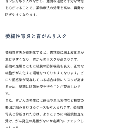
ョン法を取り入れながら、適度な運動と十分な休息
を心がけることで、薬物療法の効果を高め、再発を
防ぎやすくなります。
萎縮性胃炎と胃がんリスク
萎縮性胃炎が長期化すると、胃粘膜に腸上皮化生が
生じやすくなり、胃がんのリスクが高まります。
萎縮の進展とともに粘膜の防御機能も衰え、正常な
細胞ががん化する環境をつくりやすくなります。ピ
ロリ菌感染が関与している場合は特にリスクが高ま
るため、早期に除菌治療を行うことが望ましいで
す。
また、胃がんの発生には遺伝や生活習慣など複数の
要因が組み合わさるケースも考えられます。萎縮性
胃炎と診断された方は、よりこまめに内視鏡検査を
受け、がん発生の兆候がないか定期的にチェックし
ましょう。