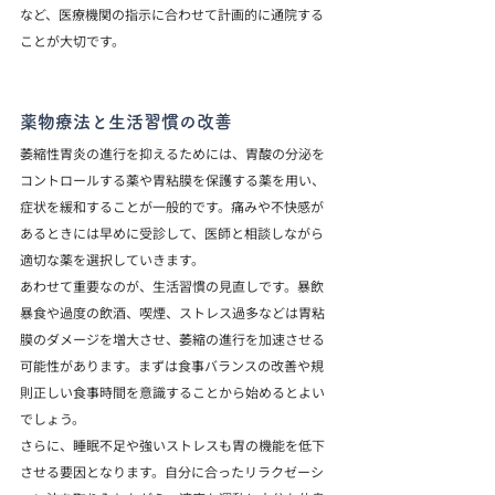
など、医療機関の指示に合わせて計画的に通院する
ことが大切です。
薬物療法と生活習慣の改善
萎縮性胃炎の進行を抑えるためには、胃酸の分泌を
コントロールする薬や胃粘膜を保護する薬を用い、
症状を緩和することが一般的です。痛みや不快感が
あるときには早めに受診して、医師と相談しながら
適切な薬を選択していきます。
あわせて重要なのが、生活習慣の見直しです。暴飲
暴食や過度の飲酒、喫煙、ストレス過多などは胃粘
膜のダメージを増大させ、萎縮の進行を加速させる
可能性があります。まずは食事バランスの改善や規
則正しい食事時間を意識することから始めるとよい
でしょう。
さらに、睡眠不足や強いストレスも胃の機能を低下
させる要因となります。自分に合ったリラクゼーシ