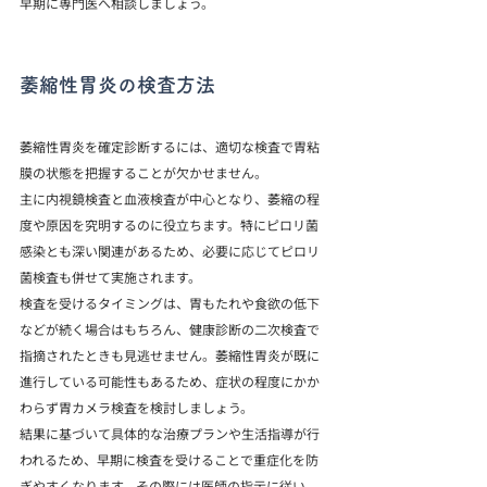
早期に専門医へ相談しましょう。
萎縮性胃炎の検査方法
萎縮性胃炎を確定診断するには、適切な検査で胃粘
膜の状態を把握することが欠かせません。
主に内視鏡検査と血液検査が中心となり、萎縮の程
度や原因を究明するのに役立ちます。特にピロリ菌
感染とも深い関連があるため、必要に応じてピロリ
菌検査も併せて実施されます。
検査を受けるタイミングは、胃もたれや食欲の低下
などが続く場合はもちろん、健康診断の二次検査で
指摘されたときも見逃せません。萎縮性胃炎が既に
進行している可能性もあるため、症状の程度にかか
わらず胃カメラ検査を検討しましょう。
結果に基づいて具体的な治療プランや生活指導が行
われるため、早期に検査を受けることで重症化を防
ぎやすくなります。その際には医師の指示に従い、