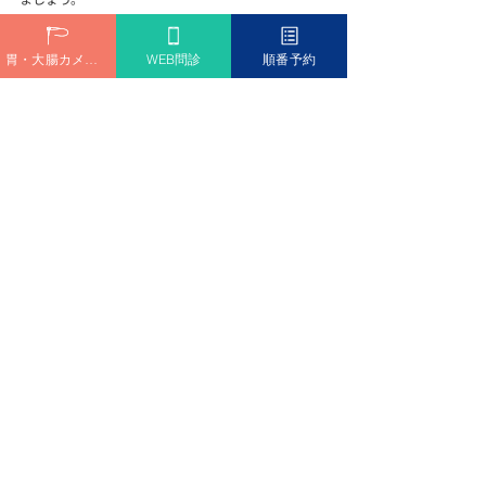
胃がんを早期に見つけるためには、年1回程度の検査
を継続しながら、普段から胃もたれや体調変化のサ
胃・大腸カメラ予約
WEB問診
順番予約
インに敏感になることが大切です。万一がんが見つ
かった場合も、早期であれば治療成績は良好です。
予防・再発防止のための食事と生
活習慣
萎縮性胃炎が進まないように、そして再発を防ぐた
めには毎日の習慣づくりが欠かせません。
まず、食事面では香辛料やアルコールなどの刺激物
を控え、バランスの取れた食事を心がけることが大
切です。無理なダイエットや極端な偏食は胃の負担
を増やし、再発リスクを高めます。タンパク質やビ
タミン、ミネラルを適度に摂取しながら、胃をいた
わるメニューを意識しましょう。
生活面では睡眠を十分に確保し、ストレスを適切に