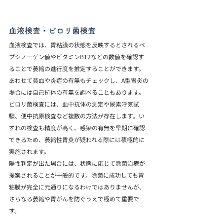
血液検査・ピロリ菌検査
血液検査では、胃粘膜の状態を反映するとされるペ
プシノーゲン値やビタミンB12などの数値を確認す
ることで萎縮の進行度を推定することができます。
あわせて貧血や炎症の有無もチェックし、A型胃炎の
場合には自己抗体の有無を調べることもあります。
ピロリ菌検査には、血中抗体の測定や尿素呼気試
験、便中抗原検査など複数の方法が存在します。い
ずれの検査も精度が高く、感染の有無を早期に確認
できるため、萎縮性胃炎が疑われる際には積極的に
実施されます。
陽性判定が出た場合には、状態に応じて除菌治療が
提案されることが一般的です。除菌に成功しても胃
粘膜が完全に元通りになるわけではありませんが、
さらなる萎縮や胃がんを防ぐうえで極めて重要で
す。