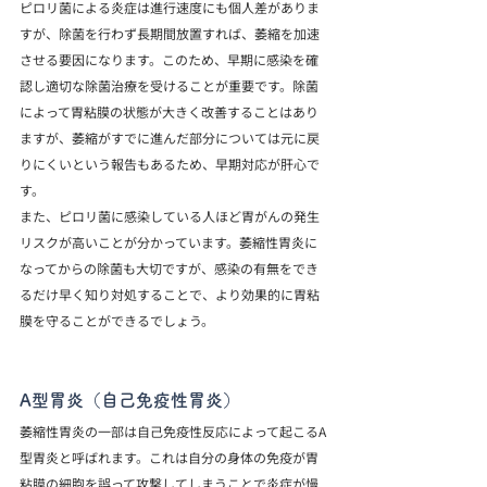
ピロリ菌による炎症は進行速度にも個人差がありま
すが、除菌を行わず長期間放置すれば、萎縮を加速
させる要因になります。このため、早期に感染を確
認し適切な除菌治療を受けることが重要です。除菌
によって胃粘膜の状態が大きく改善することはあり
ますが、萎縮がすでに進んだ部分については元に戻
りにくいという報告もあるため、早期対応が肝心で
す。
また、ピロリ菌に感染している人ほど胃がんの発生
リスクが高いことが分かっています。萎縮性胃炎に
なってからの除菌も大切ですが、感染の有無をでき
るだけ早く知り対処することで、より効果的に胃粘
膜を守ることができるでしょう。
A型胃炎（自己免疫性胃炎）
萎縮性胃炎の一部は自己免疫性反応によって起こるA
型胃炎と呼ばれます。これは自分の身体の免疫が胃
粘膜の細胞を誤って攻撃してしまうことで炎症が慢