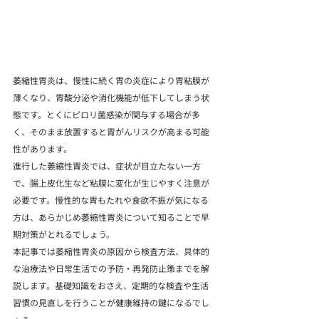
萎縮性胃炎は、慢性に続く胃の炎症により胃粘膜が
薄くなり、胃酸分泌や消化機能が低下してしまう状
態です。とくにピロリ菌感染が関与する場合が多
く、そのまま放置すると胃がんリスクが高まる可能
性があります。
進行した萎縮性胃炎では、症状が目立たない一方
で、腸上皮化生など粘膜に変化が生じやすく注意が
必要です。慢性的な胃もたれや食欲不振が気になる
方は、あらかじめ萎縮性胃炎について知ることで早
期対策がとれるでしょう。
本記事では萎縮性胃炎の原因から検査方法、具体的
な治療法や日常生活での予防・再発防止策までを解
説します。基礎知識をおさえ、定期的な検査や生活
習慣の見直しを行うことが健康維持の鍵になるでし