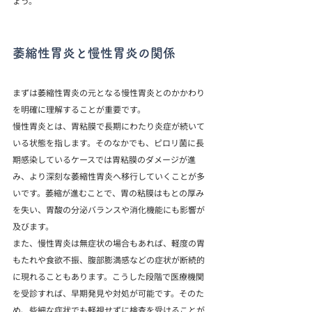
ょう。
萎縮性胃炎と慢性胃炎の関係
まずは萎縮性胃炎の元となる慢性胃炎とのかかわり
を明確に理解することが重要です。
慢性胃炎とは、胃粘膜で長期にわたり炎症が続いて
いる状態を指します。そのなかでも、ピロリ菌に長
期感染しているケースでは胃粘膜のダメージが進
み、より深刻な萎縮性胃炎へ移行していくことが多
いです。萎縮が進むことで、胃の粘膜はもとの厚み
を失い、胃酸の分泌バランスや消化機能にも影響が
及びます。
また、慢性胃炎は無症状の場合もあれば、軽度の胃
もたれや食欲不振、腹部膨満感などの症状が断続的
に現れることもあります。こうした段階で医療機関
を受診すれば、早期発見や対処が可能です。そのた
め、些細な症状でも軽視せずに検査を受けることが