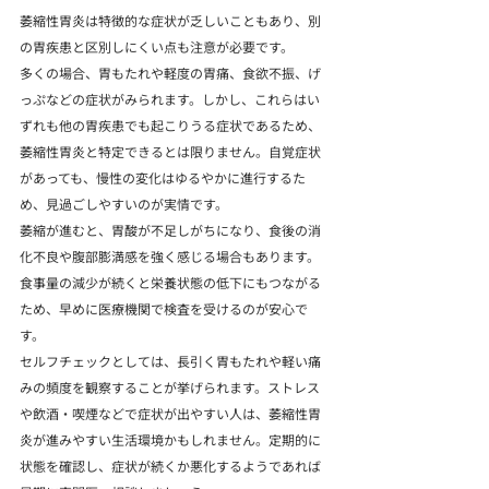
萎縮性胃炎は特徴的な症状が乏しいこともあり、別
の胃疾患と区別しにくい点も注意が必要です。
多くの場合、胃もたれや軽度の胃痛、食欲不振、げ
っぷなどの症状がみられます。しかし、これらはい
ずれも他の胃疾患でも起こりうる症状であるため、
萎縮性胃炎と特定できるとは限りません。自覚症状
があっても、慢性の変化はゆるやかに進行するた
め、見過ごしやすいのが実情です。
萎縮が進むと、胃酸が不足しがちになり、食後の消
化不良や腹部膨満感を強く感じる場合もあります。
食事量の減少が続くと栄養状態の低下にもつながる
ため、早めに医療機関で検査を受けるのが安心で
す。
セルフチェックとしては、長引く胃もたれや軽い痛
みの頻度を観察することが挙げられます。ストレス
や飲酒・喫煙などで症状が出やすい人は、萎縮性胃
炎が進みやすい生活環境かもしれません。定期的に
状態を確認し、症状が続くか悪化するようであれば