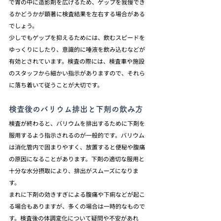
で胃の中に造影剤を広げるため、ゲップを我慢でき
るかどうかが顕著に検査結果を左右する場合がある
でしょう。
少しでもゲップを抑えるためには、飲むスピードを
ゆっくりにしたり、意識的に唾液を飲み込むなどが
有効とされています。検査の際には、検査車や施設
のスタッフから細かい指示がありますので、それら
に落ち着いて従うことが大切です。
検査後のバリウム排出と下剤の飲み方
検査が終わると、バリウムを排出するために下剤を
服用するよう指示されるのが一般的です。バリウム
は消化管内で固まりやすく、放置すると便秘や腹痛
の原因になることがあります。下剤の適切な服用と
十分な水分摂取により、排出がスムーズになりま
す。
まれに下剤の効きすぎによる腹痛や下痢などが起こ
る場合もありますが、多くの場合は一時的なもので
す。検査後の体調変化について疑問や不安があれ