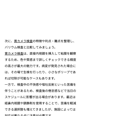
次に、
胃カメラ検査
の特徴や利点・難点を整理し、
バリウム検査と比較してみましょう。
胃カメラ検査
は、直接内視鏡を挿入して粘膜を観察
するため、色や質感まで詳しくチェックできる精度
の高さが最大の魅力です。病変が発見された場合に
は、その場で生検を行ったり、小さなポリープであ
れば切除が可能なケースもあります。
一方で、検査中の不快感や嘔吐反射といった苦痛を
伴うことがあるため、検査後の倦怠感などで当日の
スケジュールに影響が出る場合があります。最近は
経鼻内視鏡や鎮静剤を使用することで、苦痛を軽減
できる選択肢も増えてきましたが、施設によっては
対応が異なる点に注意が必要です。