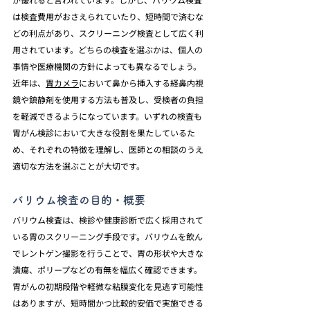
は検査費用がおさえられていたり、短時間で済むな
どの利点があり、スクリーニング検査として広く利
用されています。どちらの検査を選ぶかは、個人の
事情や医療機関の方針によっても異なるでしょう。
近年は、
胃カメラ
において鼻から挿入する経鼻内視
鏡や鎮静剤を使用する方法も普及し、受検者の負担
を軽減できるようになっています。いずれの検査も
胃がん検診において大きな役割を果たしているた
め、それぞれの特徴を理解し、医師との相談のうえ
適切な方法を選ぶことが大切です。
バリウム検査の目的・概要
バリウム検査は、検診や健康診断で広く採用されて
いる胃のスクリーニング手段です。バリウムを飲ん
でレントゲン撮影を行うことで、胃の形状や大きな
潰瘍、ポリープなどの有無を幅広く確認できます。
胃がんの初期段階や軽微な粘膜変化を見逃す可能性
はありますが、短時間かつ比較的安価で実施できる