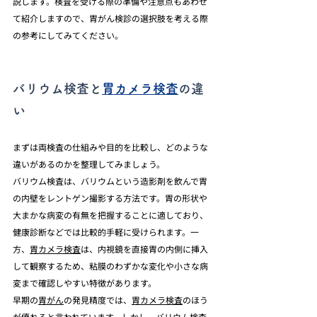
説します。検査を受ける際の準備や注意点もあわせ
て紹介しますので、胃がん検診の選択肢を考える際
の参考にしてみてください。
バリウム検査と
胃カメラ検査
の違
い
まずは両検査の仕組みや目的を比較し、どのような
違いがあるのかを整理してみましょう。
バリウム検査は、バリウムという造影剤を飲んで胃
の内壁をレントゲン撮影する方法です。胃の形状や
大まかな病変の有無を把握することに適しており、
健康診断などでは比較的手軽に受けられます。一
方、
胃カメラ検査
は、内視鏡を直接胃の内側に挿入
して観察するため、粘膜のわずかな変化や小さな病
変まで確認しやすい特徴があります。
早期の
胃がん
の発見精度では、
胃カメラ検査
のほう
が優れると言われています。しかし、バリウム検査