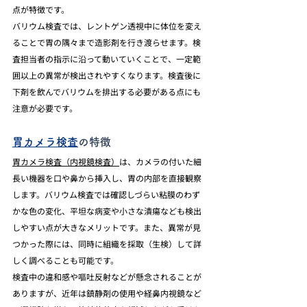
点が特徴です。
バリウム検査では、レントゲン透視中に体位を変え
ることで胃の隅々まで造影剤を行き渡らせます。検
査担当者の指示に沿って動いていくことで、一定範
囲以上の異常が検出されやすくなります。検査後に
下剤を飲んでバリウムを排出する必要がある点にも
注意が必要です。
胃カメラ検査
の特徴
胃カメラ検査（内視鏡検査）
は、カメラの付いた細
長い機器を口や鼻から挿入し、胃の内部を直接観察
します。バリウム検査では確認しづらい粘膜のわず
かな色の変化、平坦な病変や小さな潰瘍なども検出
しやすい点が大きなメリットです。また、異常が見
つかった際には、同時に組織を採取（生検）して詳
しく調べることも可能です。
検査中の違和感や嘔吐反射などが懸念されることが
ありますが、近年は鎮静剤の使用や経鼻内視鏡など