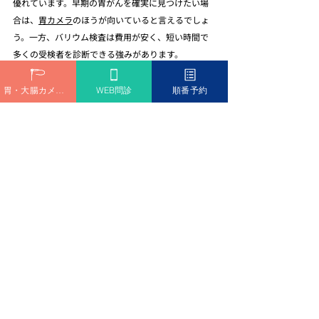
優れています。早期の胃がんを確実に見つけたい場
合は、
胃カメラ
のほうが向いていると言えるでしょ
う。一方、バリウム検査は費用が安く、短い時間で
多くの受検者を診断できる強みがあります。
体質的に嘔吐反射が強い方や、過去にバリウム検査
で便秘や腹痛がひどかった方なども選択の基準にな
胃・大腸カメラ予約
WEB問診
順番予約
ります。医療機関によってはバリウム検査を中心に
行っている場合と、
胃カメラ検査
を積極的に推奨し
ている場合がありますので、事前に検査方法につい
て質問しておくことが重要です。
自分の年齢や健康状態、経済的な状況、そしてどの
程度の正確性を求めるかによって、最適な検査方法
は異なります。医師の意見を聞きながら総合的に判
断し、必要に応じて検査の種類を変えることも選択
肢の一つです。
よくある質問（Q&A）