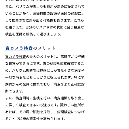
また、バリウム検査よりも費用が高めに設定されて
いることが多く、医療機関の設備や医師の経験によ
って検査の質に差が出る可能性もあります。これら
を踏まえて、自分のリスクや胃の状態に合う最適な
検査を医師と相談して選びましょう。
胃カメラ検査
のメリット
胃カメラ検査
の最大のメリットは、高精度かつ詳細
な観察ができる点です。胃の粘膜を直接確認するた
め、バリウム検査では見落としがちな小さな病変や
平坦な病変などもしっかりと捉えられます。特に早
期胃がんの発見に優れており、病変をより正確に診
断できます。
また、検査同時に生検を行い、病変組織を取り出し
て詳しく検査できるのも強みです。疑わしい箇所が
あれば、その場で細胞を採取し、病理検査につなげ
ることで診断の確実性を高められます。