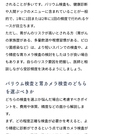
されることが多いです。バリウム検査も、健康診断
や人間ドックのメニューに含まれていることが一般
的で、1年に1回または2年に1回の頻度で行われるケ
ースが目立ちます。
ただし、胃がんのリスクが高いとされる方（胃がん
の家族歴がある、多量飲酒や喫煙習慣がある、ピロ
リ菌感染など）は、より短いスパンでの検査や、よ
り精密な胃カメラ検査の検討をしたほうが良い場合
もあります。自らのリスク要因を把握し、医師と相
談しながら受診頻度を決めるようにしましょう。
バリウム検査と胃カメラ検査のどちら
を選ぶべきか
どちらの検査を選ぶか悩んだ場合に考慮すべきポイ
ントを、費用や体質、精度などの面から解説しま
す。
まず、どの程度正確な検査が必要かを考えると、よ
り精密に診断ができるという点では胃カメラ検査が