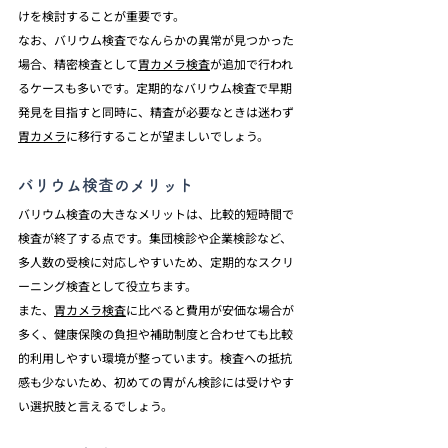
けを検討することが重要です。
なお、バリウム検査でなんらかの異常が見つかった
場合、精密検査として
胃カメラ検査
が追加で行われ
るケースも多いです。定期的なバリウム検査で早期
発見を目指すと同時に、精査が必要なときは迷わず
胃カメラ
に移行することが望ましいでしょう。
バリウム検査のメリット
バリウム検査の大きなメリットは、比較的短時間で
検査が終了する点です。集団検診や企業検診など、
多人数の受検に対応しやすいため、定期的なスクリ
ーニング検査として役立ちます。
また、
胃カメラ検査
に比べると費用が安価な場合が
多く、健康保険の負担や補助制度と合わせても比較
的利用しやすい環境が整っています。検査への抵抗
感も少ないため、初めての胃がん検診には受けやす
い選択肢と言えるでしょう。