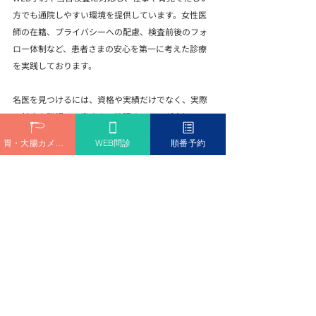
方でも通院しやすい環境を提供しています。女性医
師の在籍、プライバシーへの配慮、検査前後のフォ
ロー体制など、患者さまの安心を第一に考えた診療
を実践しております。
名医を見つけるには、資格や実績だけでなく、実際
の対応や説明の丁寧さまで確認することが大切で
す。検査の質、結果説明の内容、クリニック全体の
胃・大腸カメラ予約
WEB問診
順番予約
雰囲気。それらすべてが患者の安心と信頼につなが
ります。「技術」と「心配り」を兼ね備えた医師に
出会えることが、健康を守る大きな一歩となるはず
です。
最新記事
すべて表示