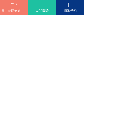
胃・大腸カメラ予約
WEB問診
順番予約
当院について
当院は兵庫県西宮市にある中島クリニックです。地
域の皆さまに寄り添いながら、高度な医療を提供す
ることをモットーに、内視鏡専門医による検査体制
を整えています。WEB予約や当日検査にも対応して
おり、忙しい方でも安心してご利用いただけるクリ
ニックです。
また、女性医師による診察やプライバシーに配慮し
た診療空間にも力を入れており、「相談しやすい」
「説明が丁寧」と多くの患者さまからご好評をいた
だいております。血便に不安を感じた際は、どうぞ
お気軽にご相談ください。
血便は、体からのサインです。そのサインが「心配