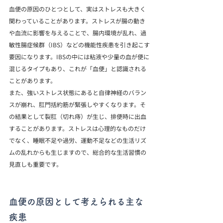
血便の原因のひとつとして、実はストレスも大きく
関わっていることがあります。ストレスが腸の動き
や血流に影響を与えることで、腸内環境が乱れ、過
敏性腸症候群（IBS）などの機能性疾患を引き起こす
要因になります。IBSの中には粘液や少量の血が便に
混じるタイプもあり、これが「血便」と認識される
ことがあります。
また、強いストレス状態にあると自律神経のバラン
スが崩れ、肛門括約筋が緊張しやすくなります。そ
の結果として裂肛（切れ痔）が生じ、排便時に出血
することがあります。ストレスは心理的なものだけ
でなく、睡眠不足や過労、運動不足などの生活リズ
ムの乱れからも生じますので、総合的な生活習慣の
見直しも重要です。
血便の原因として考えられる主な
疾患