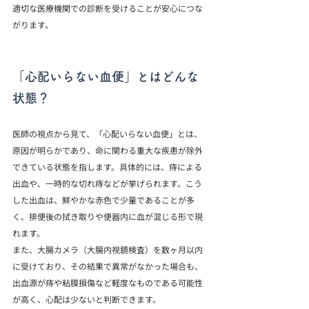
適切な医療機関での診断を受けることが安心につな
がります。
「心配いらない血便」とはどんな
状態？
医師の視点から見て、「心配いらない血便」とは、
原因が明らかであり、命に関わる重大な疾患が除外
できている状態を指します。具体的には、痔による
出血や、一時的な切れ痔などが挙げられます。こう
した出血は、鮮やかな赤色で少量であることが多
く、排便後の拭き取りや便器内に血が混じる形で現
れます。
また、大腸カメラ（大腸内視鏡検査）を数ヶ月以内
に受けており、その結果で異常がなかった場合も、
出血源が痔や粘膜損傷など軽度なものである可能性
が高く、心配は少ないと判断できます。