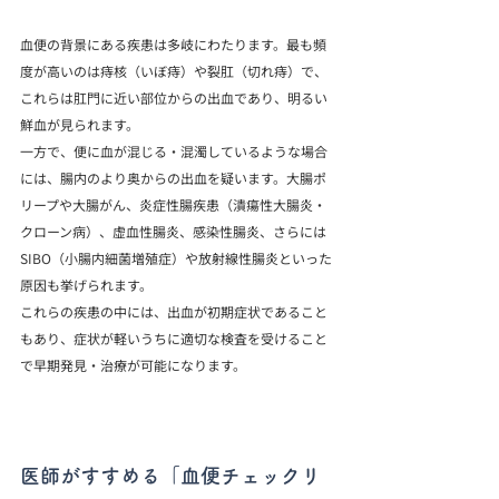
血便の背景にある疾患は多岐にわたります。最も頻
度が高いのは痔核（いぼ痔）や裂肛（切れ痔）で、
これらは肛門に近い部位からの出血であり、明るい
鮮血が見られます。
一方で、便に血が混じる・混濁しているような場合
には、腸内のより奥からの出血を疑います。大腸ポ
リープや大腸がん、炎症性腸疾患（潰瘍性大腸炎・
クローン病）、虚血性腸炎、感染性腸炎、さらには
SIBO（小腸内細菌増殖症）や放射線性腸炎といった
原因も挙げられます。
これらの疾患の中には、出血が初期症状であること
もあり、症状が軽いうちに適切な検査を受けること
で早期発見・治療が可能になります。
医師がすすめる「血便チェックリ