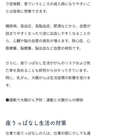
ク症候群、昔でいうところの成人病になりやすいこ
とは容易に想像できます。
糖尿病、高血圧、高脂血症、肥満などから、血管が
詰まりやすくなったり逆に出血しやすくなることか
ら、心臓や脳の血管の病気が増えます。狭心症、心
筋梗塞、脳梗塞、脳出血など血管の病気です。
さらに、座りっぱなし生活ががんのリスクおよび死
亡率を高めることも研究から分かってきています。
特に、乳がん、大腸がんは生活習慣の影響を受けま
す。
●運動で大腸がん予防｜運動と大腸がんの関係
座りっぱなし生活の対策
仕事で座りっぱなしの人は、仕事の間に少しでも運