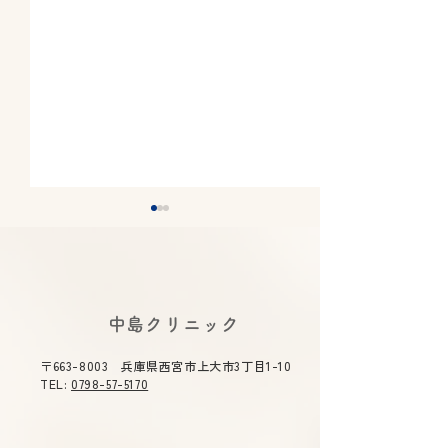
​中島クリニック
〒663-8003 兵庫県西宮市上大市3丁目1-10
下剤のラクな飲み方｜大
逆流性食道炎は
TEL:
0798-57-5170
腸カメラ前に知っておき
せる？薬に頼り
たいコツ
改善法と治療薬