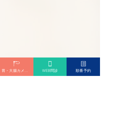
解説
胃・大腸カメラ予約
WEB問診
順番予約
阪急今津線「甲東園駅」より徒歩6分
専用駐車場 完備
問診票ダウンロード