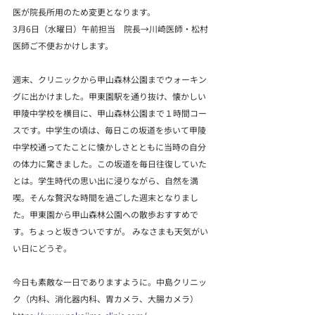
医が院長所用のため変更となります。
3月6日（水曜日）午前担当　院長→川崎医師・松村
医師ご不便おかけします。
週末、クリニックから甲山森林公園までウォーキン
グに出かけました。甲東園駅を通り抜け、懐かしい
甲陵中学校を横目に、甲山森林公園まで１時間コー
スです。中学生の頃は、毎日この坂道を歩いて甲陵
中学校通ってたことに懐かしさとともに当時の自分
の体力に驚きました。この坂道を毎日往復していた
とは。学生時代の思い出に浸りながら、自然を満
喫。そんな贅沢な時間を過ごした週末となりまし
た。甲東園から甲山森林公園への散歩おすすめで
す。ちょっと坂きついですが。 みなさまも天気がい
い日にどうぞ。  
今日も素敵な一日でありますように。中島クリニッ
ク（内科、消化器内科、胃カメラ、大腸カメラ）