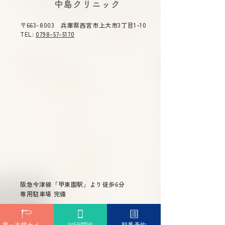
​中島クリニック
〒663-8003 兵庫県西宮市上大市3丁目1-10
下剤のラクな飲み方｜大
逆流性食道炎は
TEL:
0798-57-5170
腸カメラ前に知っておき
せる？薬に頼り
たいコツ
改善法と治療薬
解説
阪急今津線「甲東園駅」より徒歩6分
専用駐車場 完備
問診票ダウンロード
胃・大腸カメラ予約
WEB問診
順番予約