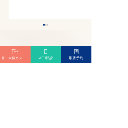
2026年夏期休
《8月7日(金)～
(火) 休診》
2026年夏期休診
​中島クリニック
胃・大腸カメラ予約
WEB問診
順番予約
月7日(金)～8月11日
診》ご不便をおか
〒663-8003 兵庫県西宮市上大市3丁目1-10
出口便秘(直腸型便秘)の治
す。 ご了承のほ
TEL:
0798-57-5170
願い申し上げます
し方｜いきんでも出ない
のはなぜ?正しい姿勢・呼
吸・薬の選び方を医師が
解説