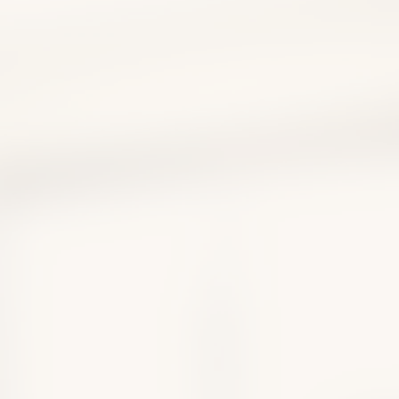
性食道炎は自力で治せ
薬に頼りすぎない改善法
療薬を医師が解説