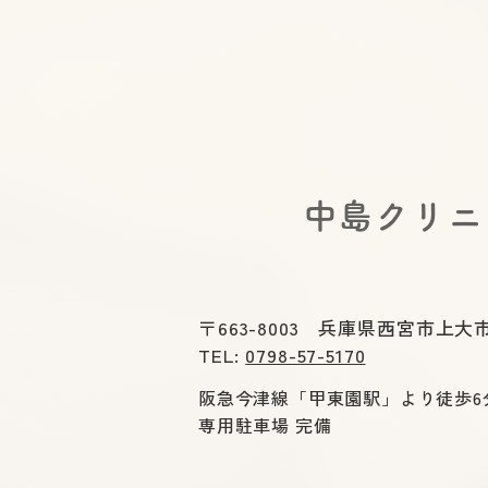
出口便秘(直腸型便秘)の治し
方｜いきんでも出ないのはな
ぜ?正しい姿勢・呼吸・薬の
選び方を医師が解説
​中島クリ
〒663-8003 兵庫県西宮市上大市
TEL:
0798-57-5170
阪急今津線「甲東園駅」より徒歩6
専用駐車場 完備