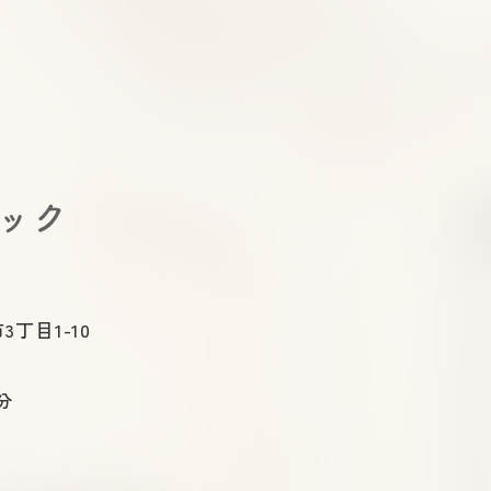
下剤のラクな飲み方｜大腸カ
逆流
メラ前に知っておきたいコツ
る？
と治
ニック
3丁目1-10
分