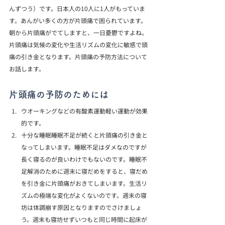
んずつう）です。日本人の10人に1人がもっていま
す。あんがい多くの方が片頭痛で困られています。
朝から片頭痛がでてしますと、一日憂鬱ですよね。
片頭痛は気候の変化や生活リズムの変化に敏感で頭
痛の引き金となります。片頭痛の予防方法について
お話します。
片頭痛の予防のためには
ウオーキングなどの有酸素運動軽い運動が効果
的です。
十分な睡眠睡眠不足が続くと片頭痛の引き金と
なってしまいます。睡眠不足はダメなのですが
長く寝るのが良いわけでもないのです。睡眠不
足解消のために週末に寝だめをすると、寝だめ
を引き金に片頭痛がおきてしまいます。生活リ
ズムの極端な変化がよくないのです。週末の寝
坊は体調崩す原因となりますのでさけましょ
う。週末も寝坊せずいつもと同じ時間に起床が