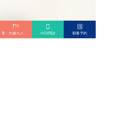
阪急今津線「甲東園駅」より徒歩6分
専用駐車場 完備
胃・大腸カメラ予約
WEB問診
順番予約
問診票ダウンロード
診療時間
Medical hours