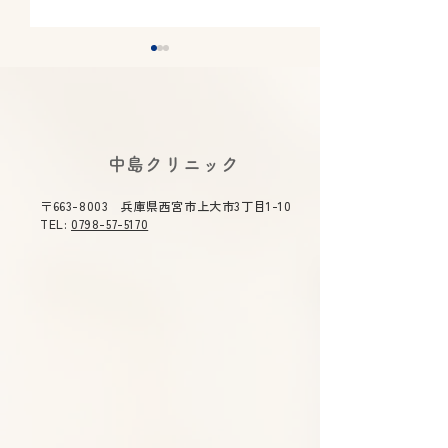
​中島クリニック
〒663-8003 兵庫県西宮市上大市3丁目1-10
下剤のラクな飲み方｜大
逆流性食道炎は
TEL:
0798-57-5170
腸カメラ前に知っておき
せる？薬に頼り
たいコツ
改善法と治療薬
解説