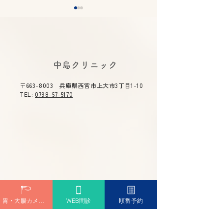
​中島クリニック
〒663-8003 兵庫県西宮市上大市3丁目1-10
下剤のラクな飲み方｜大
逆流性食道炎は
TEL:
0798-57-5170
腸カメラ前に知っておき
せる？薬に頼り
たいコツ
改善法と治療薬
解説
胃・大腸カメラ予約
WEB問診
順番予約