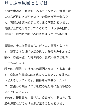
げっぷの原因としては
逆流性食道炎、食道裂孔ヘルニアなどの、食道と胃
のつなぎ目にある逆流防止弁の働きが不十分なた
め、胃酸が食道へ逆流してしまう病気があります。
胃酸が上に込みあがってくるため、げっぷの他に、
胸焼け、胸の熱さなどの症状を伴うこともありま
す。
胃潰瘍、十二指腸潰瘍も、げっぷの原因となりま
す。潰瘍の場合はげっぷの他に、食後のみぞおちの
痛み、お腹が空いた時の痛み、食欲不振などを伴う
こともあります。
精神的な原因でもげっぷの原因となることもありま
す。空気を無意識に飲み込んでしまっている呑気症
（どんきしょう）です。精神的な不安や、ストレ
ス、緊張から頻回につばを飲み込む時に空気も飲み
込んでしまいます。
その他、慢性胃炎、胃がん、食道がん、胆のう、膵
臓の病気などでもげっぷが出ることもあります。