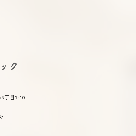
下剤のラクな飲み方｜大腸カ
逆流
メラ前に知っておきたいコツ
る？
と治
ニック
3丁目1-10
分