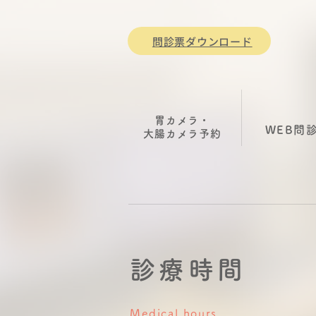
問診票ダウンロード
胃カメラ・
WEB問
大腸カメラ
​予約
診療時間
Medical hours