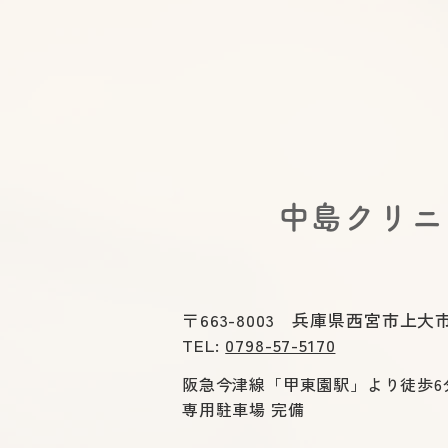
出口便秘(直腸型便秘)の治し
方｜いきんでも出ないのはな
ぜ?正しい姿勢・呼吸・薬の
選び方を医師が解説
​中島クリ
〒663-8003 兵庫県西宮市上大市
TEL:
0798-57-5170
阪急今津線「甲東園駅」より徒歩6
専用駐車場 完備