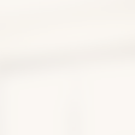
性食道炎は自力で治せ
薬に頼りすぎない改善法
療薬を医師が解説