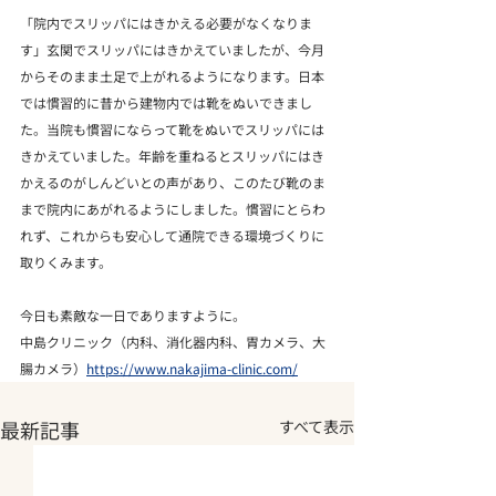
「院内でスリッパにはきかえる必要がなくなりま
す」玄関でスリッパにはきかえていましたが、今月
からそのまま土足で上がれるようになります。日本
では慣習的に昔から建物内では靴をぬいできまし
た。当院も慣習にならって靴をぬいでスリッパには
きかえていました。年齢を重ねるとスリッパにはき
かえるのがしんどいとの声があり、このたび靴のま
まで院内にあがれるようにしました。慣習にとらわ
れず、これからも安心して通院できる環境づくりに
取りくみます。
今日も素敵な一日でありますように。
中島クリニック（内科、消化器内科、胃カメラ、大
腸カメラ）
https://www.nakajima-clinic.com/
最新記事
すべて表示