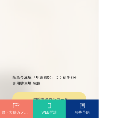
たいコツ
改善法と治療薬
解説
阪急今津線「甲東園駅」より徒歩6分
専用駐車場 完備
問診票ダウンロード
胃・大腸カメラ予約
WEB問診
順番予約