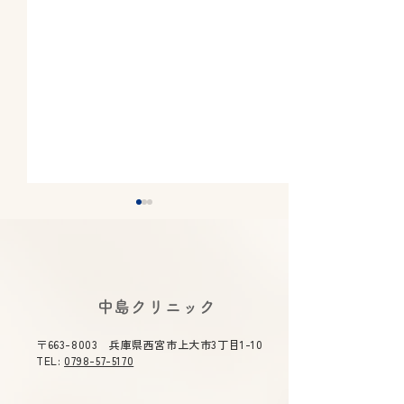
​中島クリニック
〒663-8003 兵庫県西宮市上大市3丁目1-10
下剤のラクな飲み方｜大
逆流性食道炎は
TEL:
0798-57-5170
腸カメラ前に知っておき
せる？薬に頼り