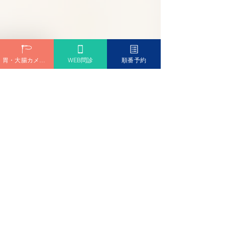
阪急今津線「甲東園駅」より徒歩6分
専用駐車場 完備
胃・大腸カメラ予約
WEB問診
順番予約
問診票ダウンロード
診療時間
Medical hours