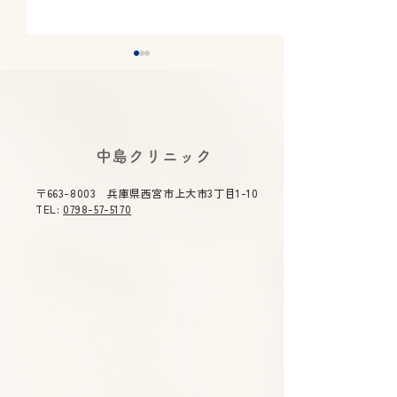
​中島クリニック
〒663-8003 兵庫県西宮市上大市3丁目1-10
下剤のラクな飲み方｜大
逆流性食道炎は
TEL:
0798-57-5170
腸カメラ前に知っておき
せる？薬に頼り
たいコツ
改善法と治療薬
解説