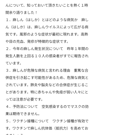
んについて、知っておいて頂きたいことを熱く１時
間余り語りました！
１．麻しん（はしか）とはどのような病気か　麻し
ん（はしか）は、麻しんウイルスによって広がる病
気です。風邪のような症状が最初に現れます。高熱
や目の充血、発疹が特徴的な症状です。
２．今年の麻しん発生状況について　昨年１年間の
発生人数を上回る１０人の感染者がすでに報告され
ています。
３．麻しんが危険な病気と言われる理由　重篤な合
併症を引き起こす可能性があるため、危険な病気と
されています。肺炎や脳炎などの合併症が生じるこ
とがあります。特に赤ちゃんや免疫が弱い人々にと
っては注意が必要です。
４．予防法について　空気感染するのでマスクの効
果は期待できません。
５．ワクチン接種について　ワクチン接種が有効で
す。ワクチンで麻しん抗体価（抵抗力）を高めてお